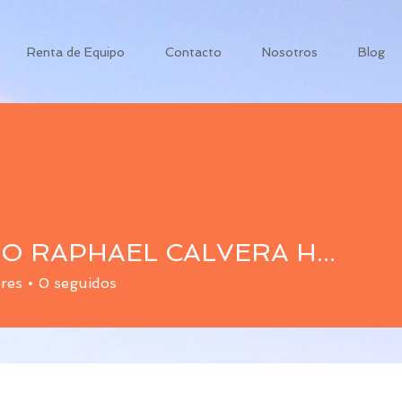
Renta de Equipo
Contacto
Nosotros
Blog
SAULO RAPHAEL CALVERA HERRERA
res
0
seguidos