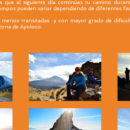
a que al siguiente día continúes tu camino dura
tiempos pueden variar dependiendo de diferentes fac
s menos transitadas y con mayor grado de dificu
 zona de Ayoloco.