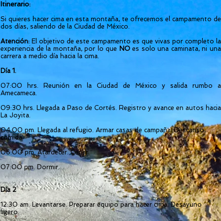
Itinerario:
Si quieres hacer cima en esta montaña, te ofrecemos el campamento de
dos días, saliendo de la Ciudad de México.
Atención:
El objetivo de este campamento es que vivas por completo la
experiencia de la montaña, por lo que
NO
es solo una caminata, ni un
carrera a medio día hacia la cima.
Día 1.
07:00 hrs. Reunión en la Ciudad de México y salida rumbo a
Amecameca.
09:30 hrs. Llegada a Paso de Cortés. Registro y avance en autos hacia
La Joyita.
04:00 pm. Llegada al refugio. Armar casas de campaña. Descanso,
comida.
06:00 pm. Atardecer. Cenar.
07:00 pm. Dormir.
Día 2
12:30 am. Levantarse. Preparar equipo para hacer cima. Desayuno
ligero.